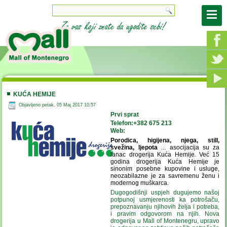
KUĆA HEMIJE
Objavljeno petak, 05 Maj 2017 10:57
Prvi sprat
Telefon:
+382
675 213
Web:
Porodica, higijena, njega, still,
svežina, ljepota
... asocijacija su za
lanac drogerija Kuća Hemije. Već 15
godina drogerija Kuća Hemije je
sinonim posebne kupovine i usluge,
neozabilazne je za savremenu ženu i
modernog muškarca.
Dugogodišnji uspjeh dugujemo našoj
potpunoj usmjerenosti ka potrošaču,
prepoznavanju njihovih želja i potreba,
i pravim odgovorom na njih. Nova
drogerija u Mall of Montenegru, upravo