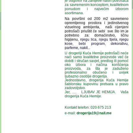
je odgovor na zahtjeve naših potrošača
za savremenim konceptom, kvalitetnom
ponudom i najvećim izborom
asortimana.
Na površini od 200 m2 savremeno
opremljenog prostora i jedinstvenog
vizuelnog ambijenta, naši cijenjeni
potrošači priuštit će sebi sve što im je
potrebno za: domaćinstvo, ličnu
higijenu,
njegu lica, njegu tijela, njegu
kose, bebi program,
dekorativu,
parfeme, nakit...
U drogeriji Kuća Hemije potrošači neće
naći samo kvalitetne proizvode već će
dobiti i stručan savjet, predlog ili pomoć
oko izbora i načina korišćenja
proizvoda, za šta je zaduženo
profesionalno obučeno i uvijek
ljubazno osoblje drogerija.
Jednostavno, drogerija Kuća Hemije
šablonsku kupovinu pretvara u pravo
zadovoljstvo.
Jer, ..... LJUBAV JE HEMIJA. Vaša
drogerija Kuća Hemije.
Kontakt telefon: 020 675 213
e-mail:
drogerija19@nall.me