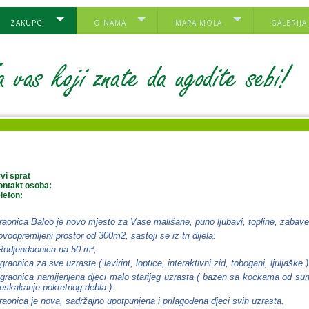
ZAKUPCI
O NAMA
MAPA MOLA
GALERIJA
vi sprat
ontakt osoba:
lefon:
raonica Baloo je novo mjesto za Vase mališane, puno ljubavi, topline, zabave 
voopremljeni prostor od 300m2, sastoji se iz tri dijela:
 Rodjendaonica na 50 m²,
Igraonica za sve uzraste ( lavirint, loptice, interaktivni zid, tobogani, ljuljaške )
Igraonica namijenjena djeci malo starijeg uzrasta ( bazen sa kockama od su
eskakanje pokretnog debla ).
raonica je nova, sadržajno upotpunjena i prilagođena djeci svih uzrasta.