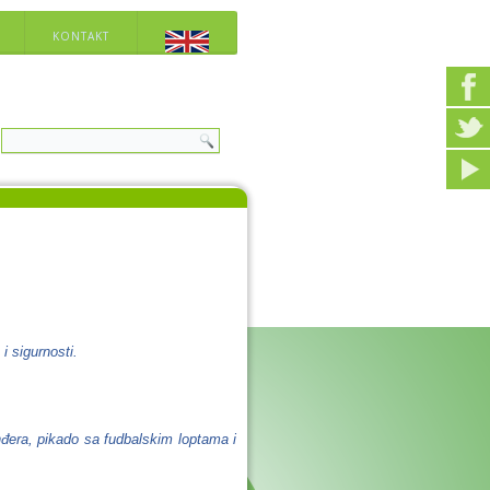
KONTAKT
i sigurnosti.
nđera, pikado sa fudbalskim loptama i