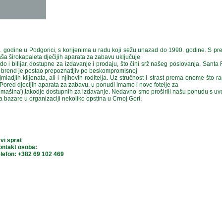
godine u Podgorici, s korijenima u radu koji sežu unazad do 1990. godine. S pre
ša širokapaleta dječijih aparata za zabavu uključuje
do i bilijar, dostupne za izdavanje i prodaju, što čini srž našeg poslovanja. Sant
aš brend je postao prepoznatljiv po beskompromisnoj
mladjih klijenata, ali i njihovih roditelja. Uz stručnost i strast prema onome što 
 Pored djecijih aparata za zabavu, u ponudi imamo i nove fotelje za
 mašina'),takodje dostupnih za izdavanje. Nedavno smo proširili našu ponudu s uv
a bazare u organizaciji nekoliko opstina u Crnoj Gori.
vi sprat
ontakt osoba:
lefon: +382 69 102 469