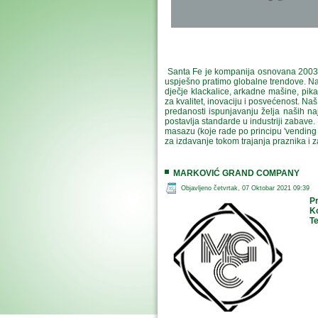
Santa Fe je kompanija osnovana 2003. 
uspješno pratimo globalne trendove. Na
dječje klackalice, arkadne mašine, pika
za kvalitet, inovaciju i posvećenost. N
predanosti ispunjavanju želja naših naj
postavlja standarde u industriji zabave.
masazu (koje rade po principu 'vending
za izdavanje tokom trajanja praznika i z
MARKOVIĆ GRAND COMPANY
Objavljeno četvrtak, 07 Oktobar 2021 09:39
Pr
K
Te