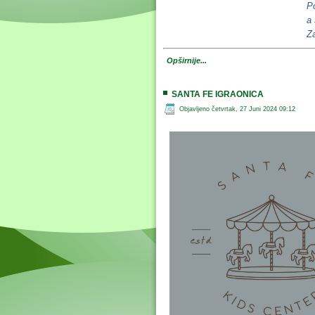
Po
a 
Za
Opširnije...
SANTA FE IGRAONICA
Objavljeno četvrtak, 27 Juni 2024 09:12