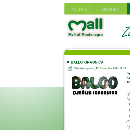
POČETNA
AKTUELNO
BALLO IGRAONICA
Objavljeno petak, 13 Decembar 2024 11:19
Pr
K
Te
Ig
No
-
- 
- 
pr
Ig