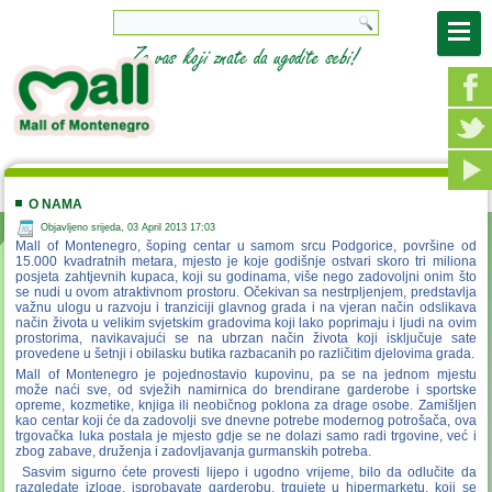
O NAMA
Objavljeno srijeda, 03 April 2013 17:03
Mall of Montenegro, šoping centar u samom srcu Podgorice, površine od
15.000 kvadratnih metara, mjesto je koje godišnje ostvari skoro tri miliona
posjeta zahtjevnih kupaca, koji su godinama, više nego zadovoljni onim što
se nudi u ovom atraktivnom prostoru. Očekivan sa nestrpljenjem, predstavlja
važnu ulogu u razvoju i tranziciji glavnog grada i na vjeran način odslikava
način života u velikim svjetskim gradovima koji lako poprimaju i ljudi na ovim
prostorima, navikavajući se na ubrzan način života koji isključuje sate
provedene u šetnji i obilasku butika razbacanih po različitim djelovima grada.
Mall of Montenegro je pojednostavio kupovinu, pa se na jednom mjestu
može naći sve, od svježih namirnica do brendirane garderobe i sportske
opreme, kozmetike, knjiga ili neobičnog poklona za drage osobe. Zamišljen
kao centar koji će da zadovolji sve dnevne potrebe modernog potrošača, ova
trgovačka luka postala je mjesto gdje se ne dolazi samo radi trgovine, već i
zbog zabave, druženja i zadovljavanja gurmanskih potreba.
Sasvim sigurno ćete provesti lijepo i ugodno vrijeme, bilo da odlučite da
razgledate izloge, isprobavate garderobu, trgujete u hipermarketu, koji se