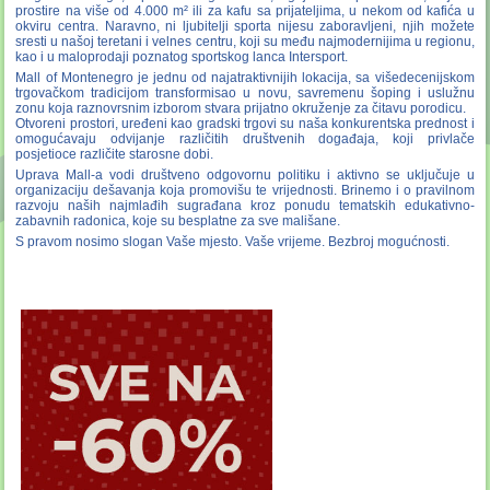
prostire na više od 4.000 m² ili za kafu sa prijateljima, u nekom od kafića u
okviru centra. Naravno, ni ljubitelji sporta nijesu zaboravljeni, njih možete
sresti u našoj teretani i velnes centru, koji su među najmodernijima u regionu,
kao i u maloprodaji poznatog sportskog lanca Intersport.
Mall of Montenegro je jednu od najatraktivnijih lokacija, sa višedecenijskom
trgovačkom tradicijom transformisao u novu, savremenu šoping i uslužnu
zonu koja raznovrsnim izborom stvara prijatno okruženje za čitavu porodicu.
Otvoreni prostori, uređeni kao gradski trgovi su naša konkurentska prednost i
omogućavaju odvijanje različitih društvenih događaja, koji privlače
posjetioce različite starosne dobi.
Uprava Mall-a vodi društveno odgovornu politiku i aktivno se uključuje u
organizaciju dešavanja koja promovišu te vrijednosti. Brinemo i o pravilnom
razvoju naših najmlađih sugrađana kroz ponudu tematskih edukativno-
zabavnih radonica, koje su besplatne za sve mališane.
S pravom nosimo slogan Vaše mjesto. Vaše vrijeme. Bezbroj mogućnosti.