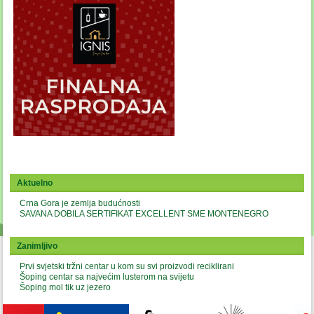
Aktuelno
Crna Gora je zemlja budućnosti
SAVANA DOBILA SERTIFIKAT EXCELLENT SME MONTENEGRO
Zanimljivo
Prvi svjetski tržni centar u kom su svi proizvodi reciklirani
Šoping centar sa najvećim lusterom na svijetu
Šoping mol tik uz jezero