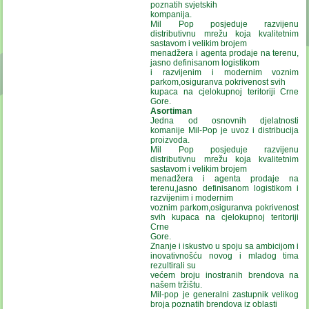
poznatih svjetskih
kompanija.
Mil Pop posjeduje razvijenu
distributivnu mrežu koja kvalitetnim
sastavom i velikim brojem
menadžera i agenta prodaje na terenu,
jasno definisanom logistikom
i razvijenim i modernim voznim
parkom,osiguranva pokrivenost svih
kupaca na cjelokupnoj teritoriji Crne
Gore.
Asortiman
Jedna od osnovnih djelatnosti
komanije Mil-Pop je uvoz i distribucija
proizvoda.
Mil Pop posjeduje razvijenu
distributivnu mrežu koja kvalitetnim
sastavom i velikim brojem
menadžera i agenta prodaje na
terenu,jasno definisanom logistikom i
razvijenim i modernim
voznim parkom,osiguranva pokrivenost
svih kupaca na cjelokupnoj teritoriji
Crne
Gore.
Znanje i iskustvo u spoju sa ambicijom i
inovativnošću novog i mladog tima
rezultirali su
većem broju inostranih brendova na
našem tržištu.
Mil-pop je generalni zastupnik velikog
broja poznatih brendova iz oblasti