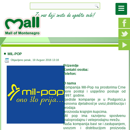
MIL-POP
Objavljeno petak, 19 Avgust 2016 13:16
Prizemlje
Kontakt osoba:
Telefon:
O nama
Kompanija Mil-Pop na prostorima Crne
Gore postoji i uspješno posluje od
1997. godine.
Sjediste kompanije je u Podgorici,a
osnovna djelatnost je uvoz,distribucija i
prodaja
proizvoda krajnjim kupcima.
Mil pop ima razvijenu spostvenu
maloprodajnu i veleprodajnu mrežu.
Naša kompanija bavi se i zastupanjem,
uvozom i distribucijom proizvoda