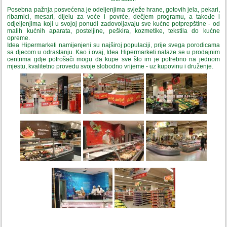
Posebna pažnja posvećena je odeljenjima svježe hrane, gotovih jela, pekari,
ribarnici, mesari, dijelu za voće i povrće, dečjem programu, a takođe i
odjeljenjima koji u svojoj ponudi zadovoljavaju sve kućne potprepštine - od
malih kućnih aparata, posteljine, peškira, kozmetike, tekstila do kućne
opreme.
Idea Hipermarketi namijenjeni su najširoj populaciji, prije svega porodicama
sa djecom u odrastanju. Kao i ovaj, Idea Hipermarketi nalaze se u prodajnim
centrima gdje potrošači mogu da kupe sve što im je potrebno na jednom
mjestu, kvalitetno provedu svoje slobodno vrijeme - uz kupovinu i druženje.