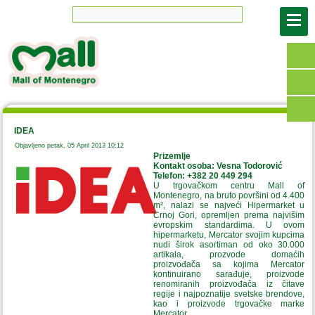
IDEA
Objavljeno petak, 05 April 2013 10:12
Prizemlje
Kontakt osoba: Vesna Todorović
Telefon: +382 20 449 294
U trgovačkom centru Mall of
Montenegro, na bruto površini od 4.400
m², nalazi se najveći Hipermarket u
Crnoj Gori, opremljen prema najvišim
evropskim standardima. U ovom
hipermarketu, Mercator svojim kupcima
nudi širok asortiman od oko 30.000
artikala, prozvode domaćih
proizvođača sa kojima Mercator
kontinuirano sarađuje, proizvode
renomiranih proizvođača iz čitave
regije i najpoznatije svetske brendove,
kao i proizvode trgovačke marke
Mercator.